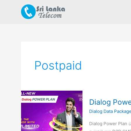
Skip
to
content
Postpaid
Dialog Powe
Dialog Data Packag
Dialog Power Plan ම