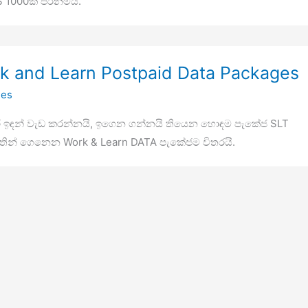
1000ක් පිරිනමයි.
k and Learn Postpaid Data Packages
ges
දර ඉඳන් වැඩ කරන්නයි, ඉගෙන ගන්නයි තියෙන හොඳම පැකේජ SLT
තින් ගෙනෙන Work & Learn DATA පැකේජම විතරයි.