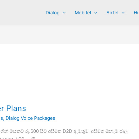
Dialog
Mobitel
Airtel
Hu
r Plans
es
,
Dialog Voice Packages
ගින් මසකට රු.600 සිට අසීමිත D2D ඇමතුම්, අසීමිත ඕනෑම ජාල