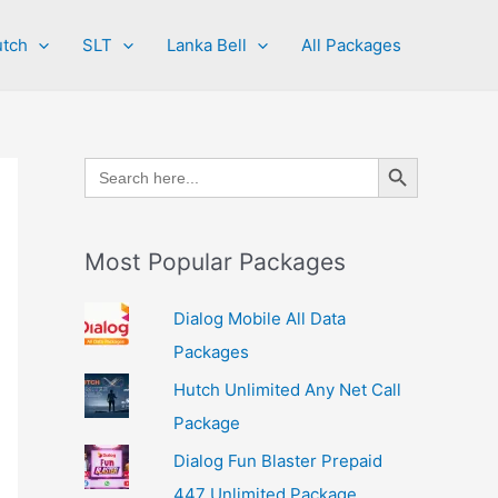
tch
SLT
Lanka Bell
All Packages
Search Button
Search
for:
Most Popular Packages
Dialog Mobile All Data
Packages
Hutch Unlimited Any Net Call
Package
Dialog Fun Blaster Prepaid
447 Unlimited Package